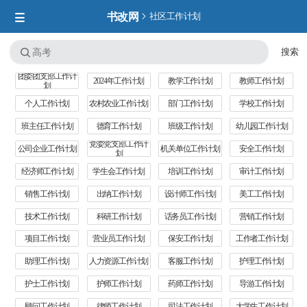
书改网

社区工作计划


团委团支部工作计
2024年工作计划
教学工作计划
教师工作计划
划
个人工作计划
农村农业工作计划
部门工作计划
学校工作计划
班主任工作计划
德育工作计划
班级工作计划
幼儿园工作计划
党委党支部工作计
公司企业工作计划
机关单位工作计划
安全工作计划
划
经济师工作计划
学生会工作计划
培训工作计划
审计工作计划
销售工作计划
出纳工作计划
设计师工作计划
美工工作计划
技术工作计划
科研工作计划
话务员工作计划
营销工作计划
项目工作计划
营业员工作计划
保安工作计划
工作者工作计划
助理工作计划
人力资源工作计划
客服工作计划
护理工作计划
护士工作计划
护师工作计划
药师工作计划
导游工作计划
顾问工作计划
律师工作计划
司法工作计划
大学生工作计划