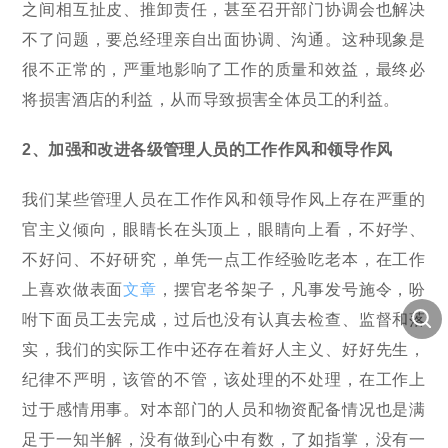
之间相互扯皮、推卸责任，甚至召开部门协调会也解决
不了问题，要总经理亲自出面协调、沟通。这种现象是
很不正常的，严重地影响了工作的质量和效益，最终必
将损害酒店的利益，从而导致损害全体员工的利益。
2、加强和改进各级管理人员的工作作风和领导作风
我们某些管理人员在工作作风和领导作风上存在严重的
官主义倾向，眼睛长在头顶上，眼睛向上看，不好学、
不好问、不好研究，单凭一点工作经验吃老本，在工作
上喜欢做表面
文章
，摆官老爷架子，凡事发号施令，吩
咐下面员工去完成，过后也没有认真去检查、监督和落
实，我们的实际工作中还存在着好人主义、好好先生，
纪律不严明，该管的不管，该处理的不处理，在工作上
过于感情用事。对本部门的人员和物资配备情况也是满
足于一知半解，没有做到心中有数，了如指掌，没有一