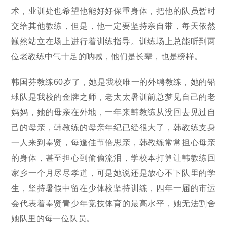
术，业训处也希望他能好好保重身体，把他的队员暂时
交给其他教练，但是，他一定要坚持亲自带，每天依然
巍然站立在场上进行着训练指导。训练场上总能听到两
位老教练中气十足的呐喊，他们是长辈，也是榜样。
韩国芬教练60岁了，她是我校唯一的外聘教练，她的铅
球队是我校的金牌之师，老太太暑训前总梦见自己的老
妈妈，她的母亲在外地，一年来韩教练从没回去见过自
己的母亲，韩教练的母亲年纪已经很大了，韩教练支身
一人来到奉贤，每逢佳节倍思亲，韩教练常常担心母亲
的身体，甚至担心到偷偷流泪，学校本打算让韩教练回
家乡一个月尽尽孝道，可是她说还是放心不下队里的学
生，坚持暑假中留在少体校坚持训练，四年一届的市运
会代表着奉贤青少年竞技体育的最高水平，她无法割舍
她队里的每一位队员。