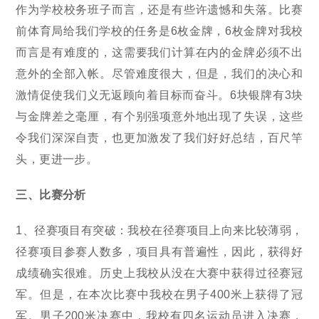
作为学校校务班子而言，还是有些许遗憾和失落。比赛
前体育局给我们学校的任务是6枚金牌，6枚金牌对我校
而言是有难度的，这需要我们计算在内的金牌必须不出
意外的全部入帐。尽管难度很大，但是，我们的决心和
激情促使我们义无返顾向着目标而奋斗。6块银牌有3块
与金牌差之毫厘，有个别强项意外地出现了失误，这些
令我们深深自责，也更加激发了我们好好总结，百尺竿
头，更进一步。
三、比赛分析
1、径赛项目有突破：我校在径赛项目上向来比较薄弱，
径赛项目参赛人数多，项目具有普遍性，因此，获得好
成绩确实很难。历史上我校从没在大赛中获得过径赛冠
军。但是，在本次比赛中我校在男子400米上获得了冠
军。男子200米决赛中，我校有四名运动员进入决赛，