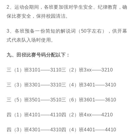
2、运动会期间，各班要加强对学生安全、纪律教育，确
保比赛安全，保持校园清洁。
3、各班预备一份简短的解说词（50字左右），供开幕
式代表队入场时使用。
九、田径比赛号码分配以下：
三（1）班3101——3110三（2）班3xx——3210
三（3）班3301——3310三（4）班3401——3410
三（5）班3501——3510三（6）班3601——3610
四（1）班4101——4110四（2）班4xx——4210
四（3）班4301——4310四（4）班4401——4410