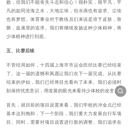
败，但我们不能丧失斗志和信心！很朴实，很平凡，平
凡的如同沧海之水，大地尘埃，但水滴也有追求、尘埃
也有梦想。体育事业对于教练员们来说是溶于皮肤，骨
骼，血液里的追求。我们将继续发扬这种少体精神，将
少体精神进行到底。
五、比赛后续
不管结局如何，十四届上海市市运会田径比赛已经结束
了。这一届的遗憾和夙愿让我们在下一届完成。从比赛
结束的伊始，我们已经将目光看向了未来。我们必须时
刻保持忧患意识，用发展的眼光来看待少体校的改变。
首先，就目前的项目设置来看，我们学校的冲金点已经
基本达到饱和，下一个阶段，我们要大力发展自行车项
目。同时，需要对项目设置进行新的调整。我们追求在