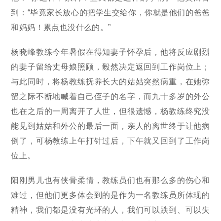
到：“毕竟家长放心的把学生交给你，你就是他们的爸爸
和妈妈！累点也没什么的。”
杨晓峰教练今年暑假在得知妻子怀孕后，他将反应剧烈
的妻子留给丈母娘照顾，毅然决定返回到工作岗位上；
与此同时，将杨教练抚养长大的姑姑突然病重，在她弥
留之际不断地喊着自己侄子的名字，而九十多岁的外公
也在之后的一周离开了人世，但很遗憾，杨教练终究没
能见到姑姑和外公的最后一面，亲人的离世终于让他病
倒了，可杨教练上午打针过后，下午就又回到了工作岗
位上。
阳刚男儿也有侠骨柔情，教练员们也有那么多的伤心和
难过，但他们更多体会到的是作为一名教练员所体现的
精神，我们都是没有光环的人，我们可以跌到、可以失