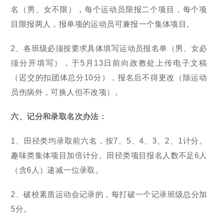
名（男、女不限），每个运动员限报二个项目，每个项
目限报两人，报单项的运动员可兼报一个集体项目。
2、各班级必须按要求具体填写运动员报名单（男、女必
须分开填写），于5月13日前向政教处上传电子文稿
（迟交的扣团体总分10分），报名后不得更改（除运动
员伤病外，可换人但不改项）。
六、记分和录取名次办法：
1、田径类均录取前六名，按7、5、4、3、2、1计分。
趣味类集体项目加倍计分。田径类项目报名人数不足6人
（含6人）递减一位录取。
2、破校素质运动会记录的，每打破一个记录班级总分加
5分。