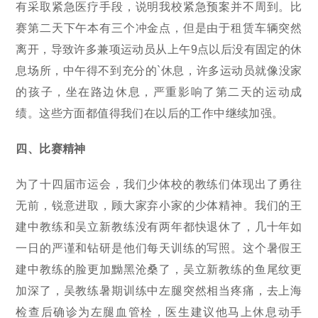
有采取紧急医疗手段，说明我校紧急预案并不周到。比
赛第二天下午本有三个冲金点，但是由于租赁车辆突然
离开，导致许多兼项运动员从上午9点以后没有固定的休
息场所，中午得不到充分的`休息，许多运动员就像没家
的孩子，坐在路边休息，严重影响了第二天的运动成
绩。这些方面都值得我们在以后的工作中继续加强。
四、比赛精神
为了十四届市运会，我们少体校的教练们体现出了勇往
无前，锐意进取，顾大家弃小家的少体精神。我们的王
建中教练和吴立新教练没有两年都快退休了，几十年如
一日的严谨和钻研是他们每天训练的写照。这个暑假王
建中教练的脸更加黝黑沧桑了，吴立新教练的鱼尾纹更
加深了，吴教练暑期训练中左腿突然相当疼痛，去上海
检查后确诊为左腿血管栓，医生建议他马上休息动手