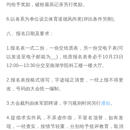
均给予奖励，破校最高记录另行奖励。
6.以各系为单位设立体育道德风尚奖(评比条件另附)。
八、报名日期及要求：
1.报名表一式二份，一份交纸质表，另一份交电子表(可
以发送至电子邮箱为__)，纸质报名表务必于10月23日
12:00—13:30分交至南湖学院科工楼一楼大厅。
2.报名表按格式填写，字迹端正清楚，一经上报不得更
改，号码由大会统一编制。
3.大会裁判由体军部聘请，学习规则时间另行
通知
。
4.提倡求实作风，不弄虚作假，不冒名顶替，如有发
现，一经查实，按情节轻重，分别给予批评教育，取消