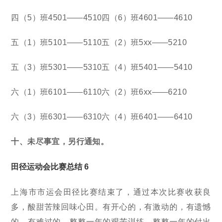
四（5）班4501——4510四（6）班4601——4610
五（1）班5101——5110五（2）班5xx——5210
五（3）班5301——5310五（4）班5401——5410
六（1）班6101——6110六（2）班6xx——6210
六（3）班6301——6310六（4）班6401——6410
十、未尽事宜，另行通知。
田径运动会比赛总结 6
上海市市运会田径比赛结束了，通过本次比赛收获良
多，酸甜苦辣回味心田。有开心的，有激动的，有遗憾
的，有难过的。整整一年的艰苦训练，整整一年的付出