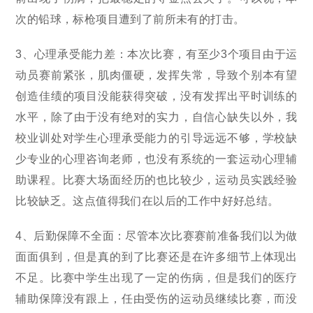
次的铅球，标枪项目遭到了前所未有的打击。
3、心理承受能力差：本次比赛，有至少3个项目由于运
动员赛前紧张，肌肉僵硬，发挥失常，导致个别本有望
创造佳绩的项目没能获得突破，没有发挥出平时训练的
水平，除了由于没有绝对的实力，自信心缺失以外，我
校业训处对学生心理承受能力的引导远远不够，学校缺
少专业的心理咨询老师，也没有系统的一套运动心理辅
助课程。比赛大场面经历的也比较少，运动员实践经验
比较缺乏。这点值得我们在以后的工作中好好总结。
4、后勤保障不全面：尽管本次比赛赛前准备我们以为做
面面俱到，但是真的到了比赛还是在许多细节上体现出
不足。比赛中学生出现了一定的伤病，但是我们的医疗
辅助保障没有跟上，任由受伤的运动员继续比赛，而没