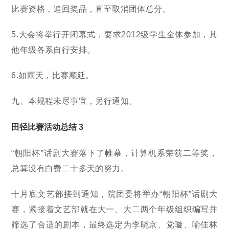
比赛资格，追回奖品，直至取消团体总分。
5.大会将举行开闭幕式，要求2012级学生全体参加，其
他年级各系自行安排。
6.如雨天，比赛顺延。
九、本规程未尽事宜，另行通知。
田径比赛活动总结 3
“朝阳杯”话剧大赛落下了帷幕，计算机系荣获二等奖，
总算没有白费二十多天的努力。
十月底文艺部接到通知，院团委将举办“朝阳杯”话剧大
赛，紧接着文艺部就在大一、大二两个年级组织编写并
筛选了合适的剧本，最终选定为李晓京、党璇、喻佳林