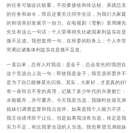
的任务可能会比较重，不但要接收和传达校、系团总支
的任务和命令，而且还要关注同学生活，为我们大家庭
的和谐美好发展尽一份力。在电视剧《雪豹》里周继先
先生有这么一句话：个人荣辱得失比诸国家利益实在是
微不足道。我想套用一句，在班委的职务上：个人辛苦
劳累比诸集体利益实在是微不足道。
一直以来，总有人对我说：是金子，总会发光的!我想在
这个竞选台上说一句：即使我是金子，我竞选班委并不
是为了自己能够星光闪烁。其实，大家好，才是真的好!
有一条恒古不变的真理，记载了多少年代的兴衰败亡：
水能载舟，亦可覆舟。今天我若当选，我随时欢迎兄弟
姐妹们调查监督和指点批评。如果是我个人能力不济，
我主动请求辞干让位。但是如果我没有当选，肯定是我
实力不足，有比我更合适的人当选。我也希望兄弟姐妹