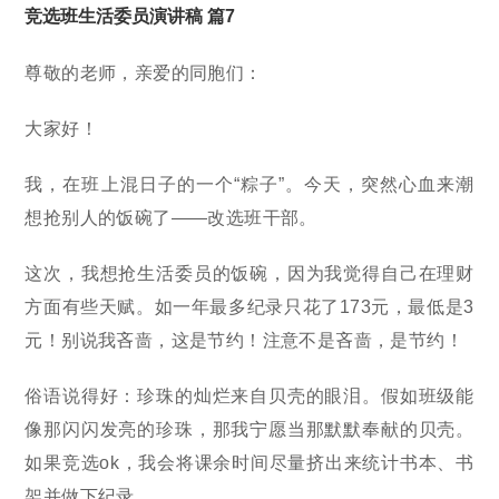
竞选班生活委员演讲稿 篇7
尊敬的老师，亲爱的同胞们：
大家好！
我，在班上混日子的一个“粽子”。今天，突然心血来潮
想抢别人的饭碗了——改选班干部。
这次，我想抢生活委员的饭碗，因为我觉得自己在理财
方面有些天赋。如一年最多纪录只花了173元，最低是3
元！别说我吝啬，这是节约！注意不是吝啬，是节约！
俗语说得好：珍珠的灿烂来自贝壳的眼泪。假如班级能
像那闪闪发亮的珍珠，那我宁愿当那默默奉献的贝壳。
如果竞选ok，我会将课余时间尽量挤出来统计书本、书
架并做下纪录。