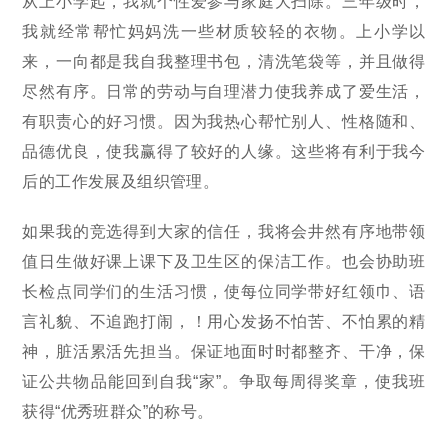
从上小学起，我就个性爱参与家庭大扫除。三年级时，
我就经常帮忙妈妈洗一些材质较轻的衣物。上小学以
来，一向都是我自我整理书包，清洗笔袋等，并且做得
尽然有序。日常的劳动与自理潜力使我养成了爱生活，
有职责心的好习惯。因为我热心帮忙别人、性格随和、
品德优良，使我赢得了较好的人缘。这些将有利于我今
后的工作发展及组织管理。
如果我的竞选得到大家的信任，我将会井然有序地带领
值日生做好课上课下及卫生区的保洁工作。也会协助班
长检点同学们的生活习惯，使每位同学带好红领巾、语
言礼貌、不追跑打闹，！用心发扬不怕苦、不怕累的精
神，脏活累活先担当。保证地面时时都整齐、干净，保
证公共物品能回到自我“家”。争取每周得奖章，使我班
获得“优秀班群众”的称号。