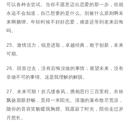
可以各种去尝试。当你不愿意迈出恋爱的那一步，你就
永远不会知道，自己想要的是什么。别被什么原则啊未
来啊捆绑。年轻时候不好好恋爱，难道还等到老来后悔
吗。
25、激情活力，锐意进取，卓越经典，敢于创新，未来
可期。
26、回首过去，没有后悔没做的事情；展望未来，没有
非做不可的事情。这是我理解的解脱。
27、未来可期！折几缕春风，携相思行三百里程。衣袂
飘扬眉眼舒畅，觅得一米阳光。清澈的瀑布散尽荒凉，
随你的音容笑貌暖我胸膛。我愿寂了时光，陪你走过岁
月悠长。