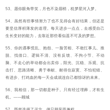
53、愿你眼角带笑，月色不染眉梢，枕梦星河入梦。
54、虽然有些事情努力了也不见得会有好结果，但还是
要坚信厚积薄发的道理。每天进步一点点，去感受自己
生长变好的能力，去靠近那些看似遥不可及的梦想。
55、你的遇事慌乱、抱怨、一脸苦相、不敢扛事儿、推
脱、找借口、逻辑不清、没有反馈、不拘小节、不动
脑、不走心的举动都会出卖你，阳光、沉稳、乐观、抗
击打、思路清晰、勇于奉献、耐得住寂寞、不怕犯错、
有进步、打鸡血的每一天会成就连自己都惊讶的未来。
56、我相信，那一切都是种子。只有经过埋葬，才有生
机。——顾城
57、既然选择了远方，便只顾风雨兼程。