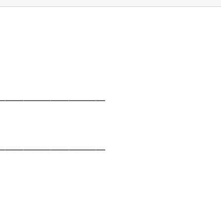
___________
___________