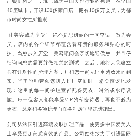
连锁机构之一，现已成为中国美容行业的翘楚，在全国
48座城市，开设130多家门店，拥有10多万会员，为都
市时尚女性所推崇。
“让美容成为享受”，绝不是思妍丽的一句空话。做为会
员，店内的各个细节都蕴含着尊贵的服务和贴心的呵
护。当您步入店堂，美容顾问会亲切地迎侯您，并且仔
细询问您的需要并做相关的测试。之后，她将为您建立
具有针对性的护理方案，并和您一起见证卓越效果的到
来。当美容师带领您进入护理空间时，您会惊讶地发
现：这里的每一间护理室都配备更衣、淋浴或水疗设
施。每一位客人都能享受VIP的私密待遇，再也不必为
更衣、沐浴和各项护理而在各种房间里跑进跑出。
公司从法国引进高端皮肤护理产品，使更多中国爱美人
士享受更加高质有效的产品。公司始终致力于引进国际