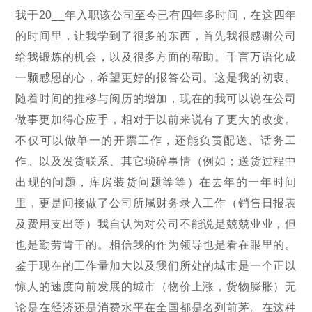
我于20__年入职该公司至今已有四年多时间，在这四年
的时间里，让我学到了很多的东西，首先我很感谢公司
给我锻炼的机会，以及很多方面的帮助。千言万语化成
一颗感恩的心，希望更好的报答公司。这是我的初衷。
随着时间的推移与阅历的增加，现在的我可以说在公司
做事更加得心应手，相对于以前来说有了更大的改变。
不仅可以做单一的开票工作，还能负责配送、话务工
作。以及发货联系、其它琐碎事情（例如；送货过程中
出现的问题，库房装货问题等等）在去年的一年时间
里，更是间接做了公司所属财务录入工作（销售日报表
及费用支出等）我自认为对公司不能说是兢兢业业，但
也是勤劳肯干的。相信我的作为领导也是看在眼里的。
鉴于现在的工作量加大以及我们所处的城市是一个正以
惊人的速度向前发展的城市（物价上涨，货物膨胀）无
论是在经济还是消费水平在全国都是名列前茅。在这种