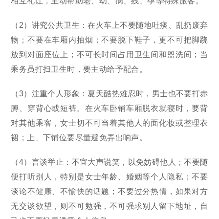
相互礼让，主动帮助老、幼、病、残、孕等特殊旅客。
（2）讲究公共卫生：在火车上不要随地吐痰、乱扔废弃
物；不要在车厢内抽烟；不要脱下鞋子，更不可把脚跷
放到对面座位上；不可长时间占用卫生间和盥洗间；当
乘务员打扫卫生时，要主动给予配合。
（3）注重个人形象：夏天酷热难忍时，男士也不要打赤
膊、穿背心或短裤。在火车卧铺车厢脱衣就寝时，要背
对其他乘客，女士切不可当着其他人的面化妆或整理衣
裙；上、下铺位要尽量避免弄出响声。
（4）言谈举止：不宜大声说笑，以免妨碍他人；不要随
便打听别人，特别是女士年龄、婚姻等个人隐私；不要
谈论不健康、不愉快的话题；不要过分热情，如果对方
无交谈欲望，则不可勉强，不可强求别人留下地址，自