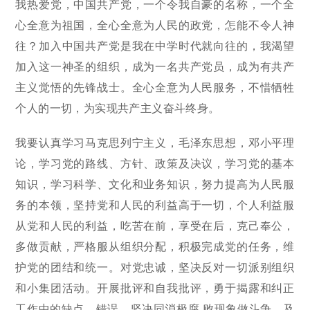
我热爱党，中国共产党，一个令我自豪的名称，一个全
心全意为祖国，全心全意为人民的政党，怎能不令人神
往？加入中国共产党是我在中学时代就向往的，我渴望
加入这一神圣的组织，成为一名共产党员，成为有共产
主义觉悟的先锋战士。全心全意为人民服务，不惜牺牲
个人的一切，为实现共产主义奋斗终身。
我要认真学习马克思列宁主义，毛泽东思想，邓小平理
论，学习党的路线、方针、政策及决议，学习党的基本
知识，学习科学、文化和业务知识，努力提高为人民服
务的本领，坚持党和人民的利益高于一切，个人利益服
从党和人民的利益，吃苦在前，享受在后，克己奉公，
多做贡献，严格服从组织分配，积极完成党的任务，维
护党的团结和统一。对党忠诚，坚决反对一切派别组织
和小集团活动。开展批评和自我批评，勇于揭露和纠正
工作中的缺点、错误，坚决同消极腐 败现象做斗争。及